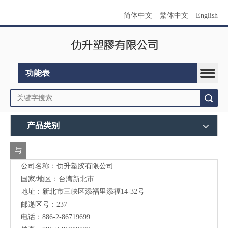
简体中文
|
繁体中文
|
English
功能表
搜索
产品类别
与
公司名称：仂升塑胶有限公司
我
国家/地区：台湾新北市
们
地址：新北市三峡区添福里添福14-32号
联
邮递区号：237
电话：886-2-86719699
络