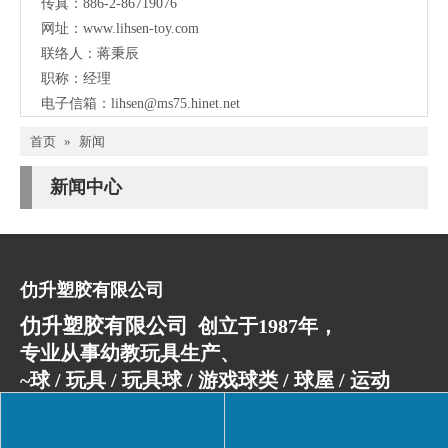
传真：886-2-86719076
网址：
www.lihsen-toy.com
联络人：蒋秉辰
职称：经理
电子信箱：
lihsen@ms75.hinet.net
首页
»
新闻
新闻中心
仂升塑胶有限公司
仂升塑胶有限公司
创立于1987年，
专业从事幼教玩具生产、
~球 / 玩具 / 玩具球 / 游戏球类 / 球屋 / 运动
玩具 / 球池 / 塑胶水池 / 幼教产品 / 游戏
球 / PE洗澡玩具 / 益智积木 / 儿童玩具