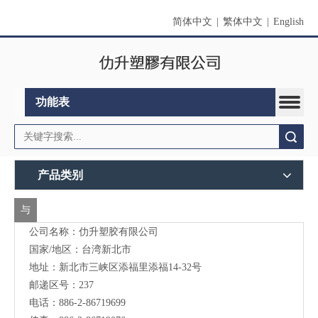
简体中文
|
繁体中文
|
English
功能表
搜索
产品类别
与
公司名称：仂升塑胶有限公司
我
国家/地区：台湾新北市
们
地址：新北市三峡区添福里添福14-32号
联
邮递区号：237
电话：886-2-86719699
络