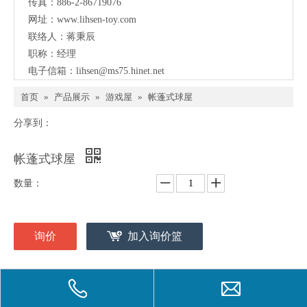
传真：886-2-86719076
网址：
www.lihsen-toy.com
联络人：蒋秉辰
职称：经理
电子信箱：
lihsen@ms75.hinet.net
首页
»
产品展示
»
游戏屋
»
帐蓬式球屋
分享到：
帐蓬式球屋
数量：
询价
加入询价篮
型号：
LI-617