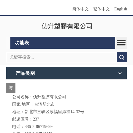
简体中文
|
繁体中文
|
English
功能表
搜索
产品类别
与
公司名称：仂升塑胶有限公司
我
国家/地区：台湾新北市
们
地址：新北市三峡区添福里添福14-32号
联
邮递区号：237
电话：886-2-86719699
络