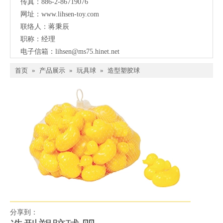
传真：886-2-86719076
网址：
www.lihsen-toy.com
联络人：蒋秉辰
职称：经理
电子信箱：
lihsen@ms75.hinet.net
首页
»
产品展示
»
玩具球
»
造型塑胶球
分享到：
造型塑胶球
数量：
询价
加入询价篮
型号：
LI-614D