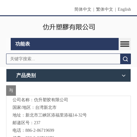
简体中文
|
繁体中文
|
English
功能表
搜索
产品类别
与
公司名称：仂升塑胶有限公司
我
国家/地区：台湾新北市
们
地址：新北市三峡区添福里添福14-32号
联
邮递区号：237
电话：886-2-86719699
络