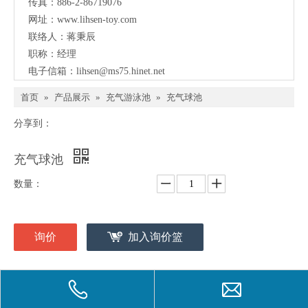
传真：886-2-86719076
网址：
www.lihsen-toy.com
联络人：蒋秉辰
职称：经理
电子信箱：
lihsen@ms75.hinet.net
首页
»
产品展示
»
充气游泳池
»
充气球池
分享到：
充气球池
数量：
询价
加入询价篮
型号：
LI-6814