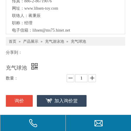
传真：886-2-86719076
网址：
www.lihsen-toy.com
联络人：蒋秉辰
职称：经理
电子信箱：
lihsen@ms75.hinet.net
首页
»
产品展示
»
充气游泳池
»
充气球池
分享到：
充气球池
数量：
询价
加入询价篮
型号：
LI-620A