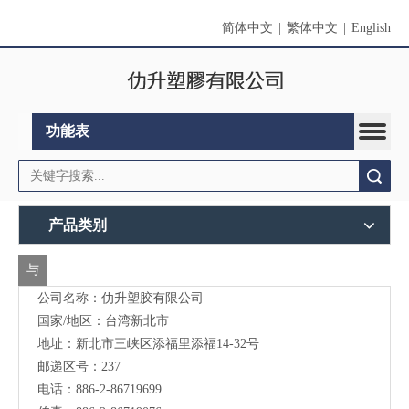
简体中文
|
繁体中文
|
English
功能表
搜索
产品类别
与
公司名称：仂升塑胶有限公司
我
国家/地区：台湾新北市
们
地址：新北市三峡区添福里添福14-32号
联
邮递区号：237
电话：886-2-86719699
络