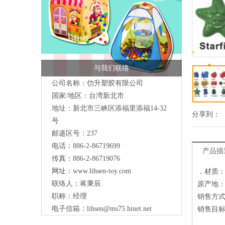
与我们联络
公司名称：仂升塑胶有限公司
国家/地区：台湾新北市
地址：新北市三峡区添福里添福14-32
分享到：
号
邮递区号：237
电话：886-2-86719699
产品描
传真：886-2-86719076
网址：
www.lihsen-toy.com
．材质
联络人：蒋秉辰
原产地
职称：经理
销售方
电子信箱：
lihsen@ms75.hinet.net
销售目