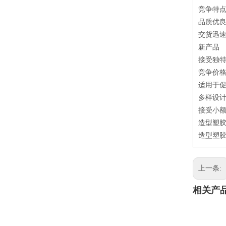
竞争特
品质优
交货迅
新产品
接受独特
竞争价
适用于
多样设
接受小
造型塑胶
造型塑胶
上一条:
相关产