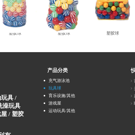
塑胶球
塑胶球
塑胶球
产品分类
充气游泳池
玩具球
育乐设施/其他
运动玩具 /
游戏屋
E洗澡玩具
运动玩具/其他
屋 / 塑胶