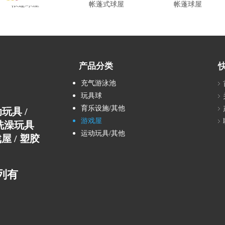
帐蓬球屋
帐蓬式球屋
帐蓬球屋
产品分类
充气游泳池
玩具球
育乐设施/其他
运动玩具 /
游戏屋
E洗澡玩具
运动玩具/其他
屋 / 塑胶
列有