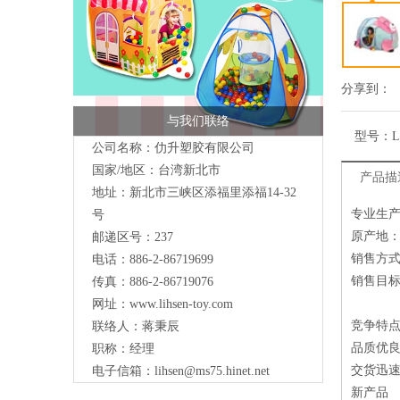
分享到：
与我们联络
型号：
L
公司名称：仂升塑胶有限公司
国家/地区：台湾新北市
产品描
地址：新北市三峡区添福里添福14-32
专业生
号
原产地
邮递区号：237
销售方
电话：886-2-86719699
销售目
传真：886-2-86719076
网址：
www.lihsen-toy.com
竞争特
联络人：蒋秉辰
品质优
职称：经理
交货迅
电子信箱：
lihsen@ms75.hinet.net
新产品