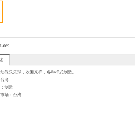
I-669
述
产幼教乐乐球，欢迎来样，各种样式制造。
：台湾
式：制造
标市场：台湾
点
良
速