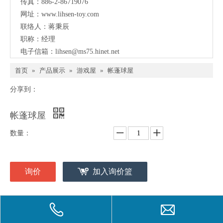
传真：886-2-86719076
网址：
www.lihsen-toy.com
联络人：蒋秉辰
职称：经理
电子信箱：
lihsen@ms75.hinet.net
首页
»
产品展示
»
游戏屋
»
帐蓬球屋
分享到：
帐蓬球屋
数量：
询价
加入询价篮
型号：
LI-619EP