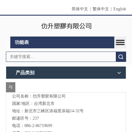
简体中文
|
繁体中文
|
English
功能表
搜索
产品类别
与
公司名称：仂升塑胶有限公司
我
国家/地区：台湾新北市
们
地址：新北市三峡区添福里添福14-32号
联
邮递区号：237
电话：886-2-86719699
络